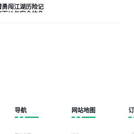
僧勇闯江湖历险记
秘面纱与宿命抗争
的奇幻冒险之旅
导航
网站地图