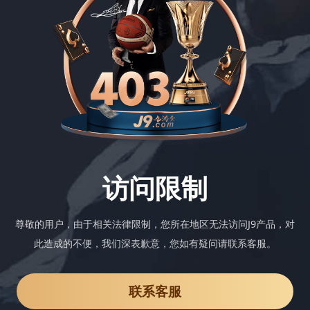
访问限制
尊敬的用户，由于相关法律限制，您所在地区无法访问J9产品，对
此造成的不便，我们深表歉意，您如有疑问请联系客服。
联系客服